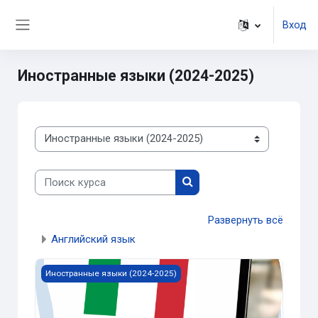
Перейти к основному содержанию
Вход
Боковая панель
Иностранные языки (2024-2025)
Категории курсов
Поиск курса
Поиск курса
Развернуть всё
Английский язык
Изображение курса Курс итальянского языка (уровень
Иностранные языки (2024-2025)